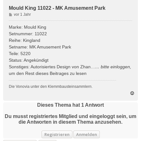
Mould King 11022 - MK Amusement Park
B
vor 1 Jahr
e
i
Marke: Mould King
t
Setnummer: 11022
r
Reihe: Kingland
a
Setname: MK Amusement Park
g
Teile: 5220
Status: Angekündigt
Sonstiges: Autorisiertes Design von Zhan…
… bitte
einloggen
,
um den Rest dieses Beitrages zu lesen
Die Vonovia unter den Klemmbausteinsammlern.
N
a
c
Dieses Thema hat
1
Antwort
h
o
Du musst registriertes Mitglied und eingeloggt sein, um
b
die Antworten in diesem Thema anzusehen.
e
n
Registrieren
Anmelden