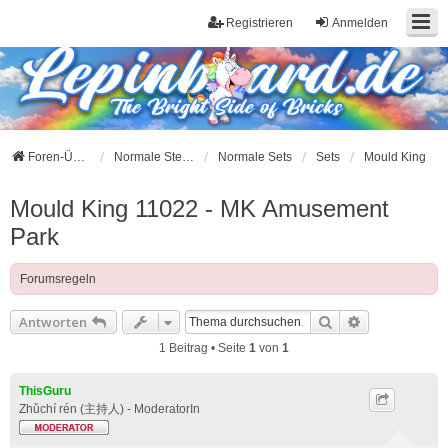
Registrieren
Anmelden
Foren-Übersicht
Normale Steine
Normale Sets
Sets
Mould King
Mould King 11022 - MK Amusement
Park
Forumsregeln
Suche
Erweiterte S
Antworten
1 Beitrag • Seite
1
von
1
ThisGuru
Zhǔchí rén (主持人) - ModeratorIn