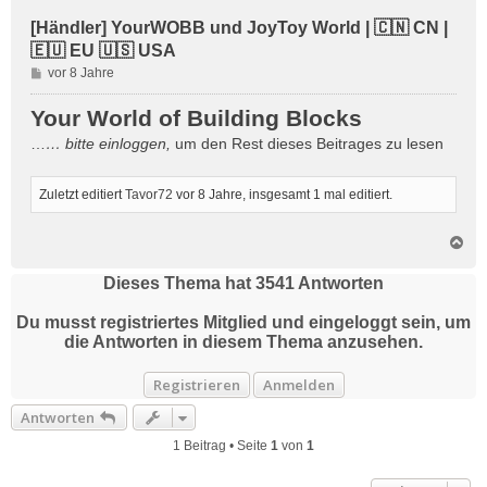
[Händler] YourWOBB und JoyToy World | 🇨🇳 CN |
🇪🇺 EU 🇺🇸 USA
B
vor 8 Jahre
e
i
Your World of Building Blocks
t
…
… bitte
einloggen
,
um den Rest dieses Beitrages zu lesen
r
a
g
Zuletzt editiert
Tavor72
vor 8 Jahre
, insgesamt 1 mal editiert.
N
a
c
Dieses Thema hat
3541
Antworten
h
o
Du musst registriertes Mitglied und eingeloggt sein, um
b
die Antworten in diesem Thema anzusehen.
e
n
Registrieren
Anmelden
Antworten
1 Beitrag • Seite
1
von
1