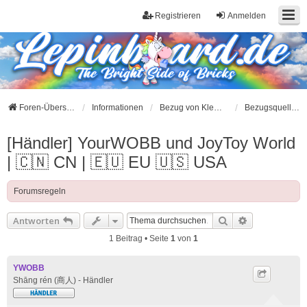
Registrieren
Anmelden
Foren-Übersicht
Informationen
Bezug von Klemmbausteinen
Bezugsquellen für Klemmbausteine aus China
[Händler] YourWOBB und JoyToy World
| 🇨🇳 CN | 🇪🇺 EU 🇺🇸 USA
Forumsregeln
Suche
Erweiterte S
Antworten
1 Beitrag • Seite
1
von
1
YWOBB
Shāng rén (商人) - Händler