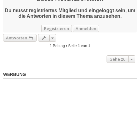
h
o
Du musst registriertes Mitglied und eingeloggt sein, um
b
die Antworten in diesem Thema anzusehen.
e
n
Registrieren
Anmelden
Antworten
1 Beitrag • Seite
1
von
1
Gehe zu
WERBUNG