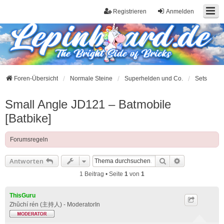
Registrieren
Anmelden
Foren-Übersicht
Normale Steine
Superhelden und Co.
Sets
Small Angle JD121 – Batmobile
[Batbike]
Forumsregeln
Suche
Erweiterte S
Antworten
1 Beitrag • Seite
1
von
1
ThisGuru
Zhǔchí rén (主持人) - ModeratorIn