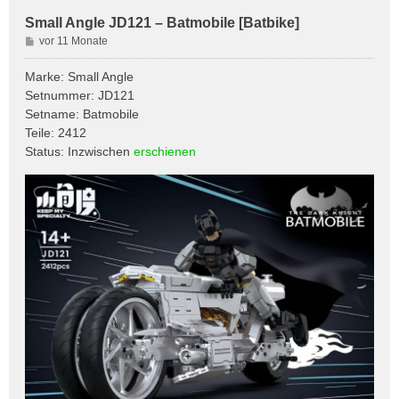
Small Angle JD121 – Batmobile [Batbike]
B
vor 11 Monate
e
i
Marke: Small Angle
t
Setnummer: JD121
r
Setname: Batmobile
a
Teile: 2412
g
Status: Inzwischen
erschienen