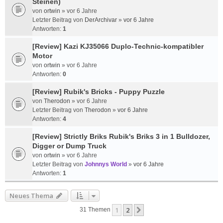
Steinen)
von
ortwin
»
vor 6 Jahre
Letzter Beitrag von
DerArchivar
»
vor 6 Jahre
Antworten:
1
[Review] Kazi KJ35066 Duplo-Technic-kompatibler
Motor
von
ortwin
»
vor 6 Jahre
Antworten:
0
[Review] Rubik's Bricks - Puppy Puzzle
von
Therodon
»
vor 6 Jahre
Letzter Beitrag von
Therodon
»
vor 6 Jahre
Antworten:
4
[Review] Strictly Briks Rubik's Briks 3 in 1 Bulldozer,
Digger or Dump Truck
von
ortwin
»
vor 6 Jahre
Letzter Beitrag von
Johnnys World
»
vor 6 Jahre
Antworten:
1
Neues Thema
1
2
Nächste
31 Themen