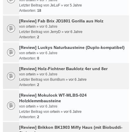
von
ortwin
»
vor 7 Jahre
Letzter Beitrag von
JeLuF
»
vor 5 Jahre
Antworten:
18
[Review] Fab Brix JD1801 Gorilla aus Holz
von
ortwin
»
vor 6 Jahre
Letzter Beitrag von
JerryD
»
vor 6 Jahre
Antworten:
2
[Review] Luckys Naturbausteine (Duplo-kompatibel)
von
ortwin
»
vor 6 Jahre
Antworten:
0
[Review] Holz-Fichtner Bauklotz 4er und 8er
von
ortwin
»
vor 6 Jahre
Letzter Beitrag von
BumBum
»
vor 6 Jahre
Antworten:
2
[Review] Mokulock WT-MLBS-024
Holzklemmbausteine
von
ortwin
»
vor 6 Jahre
Letzter Beitrag von
ortwin
»
vor 6 Jahre
Antworten:
2
[Review] Brikkon BK1903 Miffy Haus (mit Biobuddi-