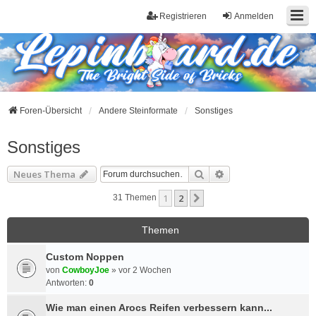
Registrieren
Anmelden
Foren-Übersicht
Andere Steinformate
Sonstiges
Sonstiges
Suche
Erweiterte Suche
Neues Thema
1
2
Nächste
31 Themen
Themen
Custom Noppen
von
CowboyJoe
»
vor 2 Wochen
Antworten:
0
Wie man einen Arocs Reifen verbessern kann...