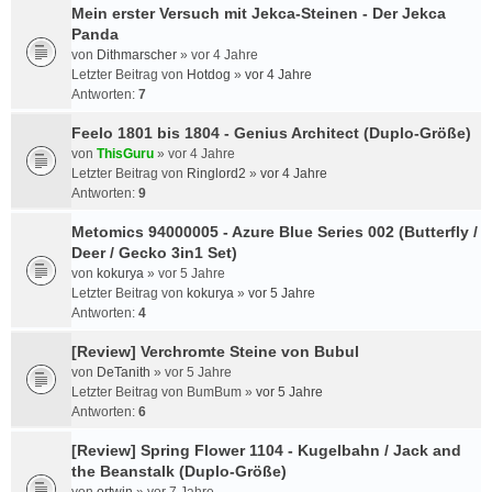
Mein erster Versuch mit Jekca-Steinen - Der Jekca
Panda
von
Dithmarscher
»
vor 4 Jahre
Letzter Beitrag von
Hotdog
»
vor 4 Jahre
Antworten:
7
Feelo 1801 bis 1804 - Genius Architect (Duplo-Größe)
von
ThisGuru
»
vor 4 Jahre
Letzter Beitrag von
Ringlord2
»
vor 4 Jahre
Antworten:
9
Metomics 94000005 - Azure Blue Series 002 (Butterfly /
Deer / Gecko 3in1 Set)
von
kokurya
»
vor 5 Jahre
Letzter Beitrag von
kokurya
»
vor 5 Jahre
Antworten:
4
[Review] Verchromte Steine von Bubul
von
DeTanith
»
vor 5 Jahre
Letzter Beitrag von
BumBum
»
vor 5 Jahre
Antworten:
6
[Review] Spring Flower 1104 - Kugelbahn / Jack and
the Beanstalk (Duplo-Größe)