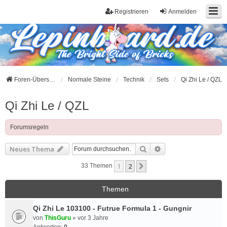
Registrieren
Anmelden
Foren-Übersicht
Normale Steine
Technik
Sets
Qi Zhi Le / QZL
Qi Zhi Le / QZL
Forumsregeln
Suche
Erweiterte Suche
Neues Thema
1
2
Nächste
33 Themen
Themen
Qi Zhi Le 103100 - Futrue Formula 1 - Gungnir
von
ThisGuru
»
vor 3 Jahre