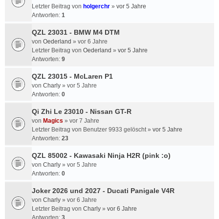
Letzter Beitrag von
holgerchr
»
vor 5 Jahre
Antworten:
1
QZL 23031 - BMW M4 DTM
von
Oederland
»
vor 6 Jahre
Letzter Beitrag von
Oederland
»
vor 5 Jahre
Antworten:
9
QZL 23015 - McLaren P1
von
Charly
»
vor 5 Jahre
Antworten:
0
Qi Zhi Le 23010 - Nissan GT-R
von
Magics
»
vor 7 Jahre
Letzter Beitrag von
Benutzer 9933 gelöscht
»
vor 5 Jahre
Antworten:
23
QZL 85002 - Kawasaki Ninja H2R (pink :o)
von
Charly
»
vor 5 Jahre
Antworten:
0
Joker 2026 und 2027 - Ducati Panigale V4R
von
Charly
»
vor 6 Jahre
Letzter Beitrag von
Charly
»
vor 6 Jahre
Antworten:
3