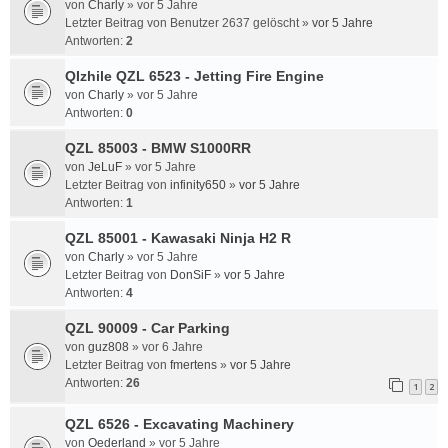
von
Charly
»
vor 5 Jahre
Letzter Beitrag von
Benutzer 2637 gelöscht
»
vor 5 Jahre
Antworten:
2
QIzhile QZL 6523 - Jetting Fire Engine
von
Charly
»
vor 5 Jahre
Antworten:
0
QZL 85003 - BMW S1000RR
von
JeLuF
»
vor 5 Jahre
Letzter Beitrag von
infinity650
»
vor 5 Jahre
Antworten:
1
QZL 85001 - Kawasaki Ninja H2 R
von
Charly
»
vor 5 Jahre
Letzter Beitrag von
DonSiF
»
vor 5 Jahre
Antworten:
4
QZL 90009 - Car Parking
von
guz808
»
vor 6 Jahre
Letzter Beitrag von
fmertens
»
vor 5 Jahre
Antworten:
26
1
2
QZL 6526 - Excavating Machinery
von
Oederland
»
vor 5 Jahre